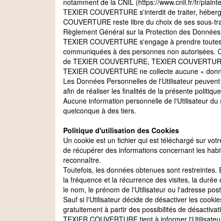
notamment de la CNIL (https://www.cnil.fr/fr/plainte
TEXIER COUVERTURE s'interdit de traiter, héberger
COUVERTURE reste libre du choix de ses sous-trait
Règlement Général sur la Protection des Données
TEXIER COUVERTURE s'engage à prendre toutes les 
communiquées à des personnes non autorisées. Cepen
de TEXIER COUVERTURE, TEXIER COUVERTURE devra d
TEXIER COUVERTURE ne collecte aucune « donné
Les Données Personnelles de l'Utilisateur peuvent
afin de réaliser les finalités de la présente politique
Aucune information personnelle de l'Utilisateur du 
quelconque à des tiers.
Politique d'utilisation des Cookies
Un cookie est un fichier qui est téléchargé sur vo
de récupérer des informations concernant les habit
reconnaître.
Toutefois, les données obtenues sont restreintes. 
la fréquence et la récurrence des visites, la durée d
le nom, le prénom de l'Utilisateur ou l'adresse p
Sauf si l'Utilisateur décide de désactiver les cookie
gratuitement à partir des possibilités de désactivat
TEXIER COUVERTURE tient à informer l'Utilisateur q