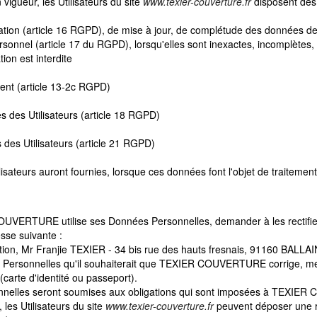
gueur, les Utilisateurs du site
www.texier-couverture.fr
disposent des 
ication (article 16 RGPD), de mise à jour, de complétude des données des
sonnel (article 17 du RGPD), lorsqu'elles sont inexactes, incomplètes,
tion est interdite
ent (article 13-2c RGPD)
es des Utilisateurs (article 18 RGPD)
 des Utilisateurs (article 21 RGPD)
tilisateurs auront fournies, lorsque ces données font l'objet de traitem
OUVERTURE utilise ses Données Personnelles, demander à les rectifier o
se suivante :
n, Mr Franjie TEXIER - 34 bis rue des hauts fresnais, 91160 BALLA
es Personnelles qu'il souhaiterait que TEXIER COUVERTURE corrige, mett
carte d'identité ou passeport).
elles seront soumises aux obligations qui sont imposées à TEXIER 
les Utilisateurs du site
www.texier-couverture.fr
peuvent déposer une ré