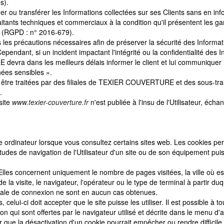
s).
 ou transférer les Informations collectées sur ses Clients sans en inf
ants techniques et commerciaux à la condition qu'il présentent les ga
 (RGPD : n° 2016-679).
précautions nécessaires afin de préserver la sécurité des Informati
dant, si un incident impactant l'intégrité ou la confidentialité des I
ans les meilleurs délais informer le client et lui communiquer les
es sensibles ».
 être traitées par des filiales de TEXIER COUVERTURE et des sous-trait
.
site
www.texier-couverture.fr
n'est publiée à l'insu de l'Utilisateur, éc
tre ordinateur lorsque vous consultez certains sites web. Les cookies p
udes de navigation de l'Utilisateur d'un site ou de son équipement puis
Elles concernent uniquement le nombre de pages visitées, la ville où es
e la visite, le navigateur, l'opérateur ou le type de terminal à partir du
ostale de connexion ne sont en aucun cas obtenues.
s, celui-ci doit accepter que le site puisse les utiliser. Il est possible 
ion qui sont offertes par le navigateur utilisé et décrite dans le menu d'
ue la désactivation d'un cookie pourrait empêcher ou rendre difficile l