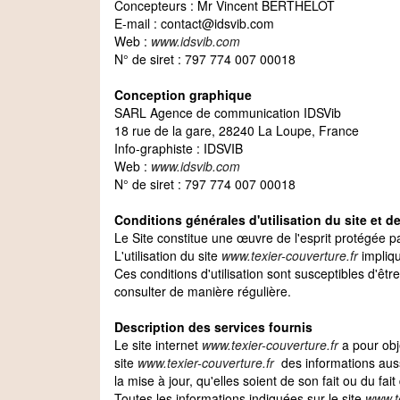
Concepteurs : Mr Vincent BERTHELOT
E-mail : contact@idsvib.com
Web :
www.idsvib.com
N° de siret : 797 774 007 00018
Conception graphique
SARL Agence de communication IDSVib
18 rue de la gare, 28240 La Loupe, France
Info-graphiste : IDSVIB
Web :
www.idsvib.com
N° de siret : 797 774 007 00018
Conditions générales d'utilisation du site et 
Le Site constitue une œuvre de l'esprit protégée pa
L'utilisation du site
www.texier-couverture.fr
impliqu
Ces conditions d'utilisation sont susceptibles d'ê
consulter de manière régulière.
Description des services fournis
Le site internet
www.texier-couverture.fr
a pour obje
site
www.texier-couverture.fr
des informations aussi
la mise à jour, qu'elles soient de son fait ou du fai
Toutes les informations indiquées sur le site
www.te