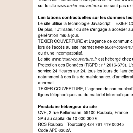
sur le site
www.texier-couverture.fr
ne sont pas exh
Limitations contractuelles sur les données te
Le site utilise la technologie JavaScript. TEXIER
De plus, l'Utilisateur du site s'engage à accéder au
génération mis-à-jour.
TEXIER COUVERTURE et L'agence de communication 
lors de l'accès au site internet
www.texier-couvertur
ou d'une incompatibilité.
Le site
www.texier-couverture.fr
est hébergé chez u
Protection des Données (RGPD : n° 2016-679). L'obj
service 24 Heures sur 24, tous les jours de l'année
notamment à des fins de maintenance, d'amélioration
anormal.
TEXIER COUVERTURE, L'agence de communication I
lignes téléphoniques ou du matériel informatique
Prestataire hébergeur du site
OVH, 2 rue Kellermann, 59100 Roubaix, France
SAS au capital de 10 000 000 €
RCS Roubaix - Tourcoing 424 761 419 00045
Code APE 6202A